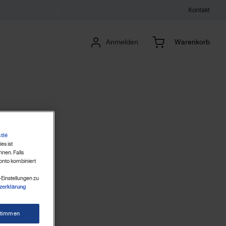
Kontakt
Anmelden
Warenkorb
tlé
es ist
nen. Falls
onto kombiniert
-Einstellungen zu
zerklärung
stimmen