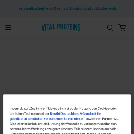
Versandkostenfrei ab 35€ nach Deutschland und Österreich
Indem du auf „Zustimmen“ klickst, stimmst du der Nutzung von Cookies (oder
ähnlichen Technologien) der
Nestlé Deutschland AG und mit ihr
gesellschaftsrechtlich verbundenen Unternehmen
sowie ihren Partnern zu.
Dies ist erforderlich, um die Nutzung der Webseite zu verbessern und für dich
personalisierte Werbung anzeigen zu können. Falls relevant, können auch die
Daten aus deinem Verhalten auf der Webseite mit den Daten aus deinem